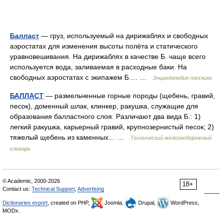
Балласт
— груз, используемый на дирижаблях и свободных
аэростатах для изменения высоты полёта и статического
уравновешивания. На дирижаблях в качестве Б. чаще всего
используется вода, заливаемая в расходные баки. На
свободных аэростатах с экипажем Б.… …
Энциклопедия техники
БАЛЛАСТ
— размельченные горные породы (щебень, гравий,
песок), доменный шлак, клинкер, ракушка, служащие для
образования балластного слоя. Различают два вида Б.: 1)
легкий ракушка, карьерный гравий, крупнозернистый песок; 2)
тяжелый щебень из каменных… …
Технический железнодорожный
словарь
© Academic, 2000-2026
18+
Contact us:
Technical Support
,
Advertising
Dictionaries export
, created on PHP,
Joomla,
Drupal,
WordPress,
MODx.