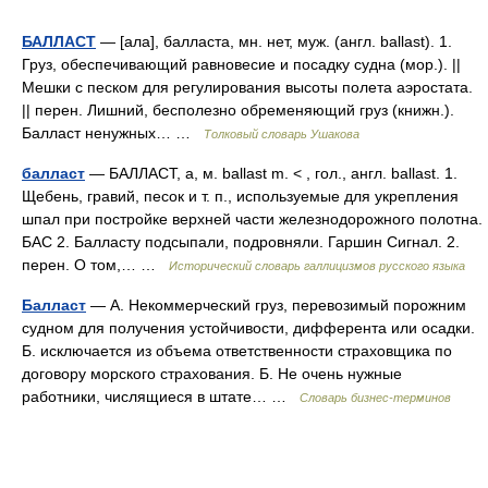
БАЛЛАСТ
— [ала], балласта, мн. нет, муж. (англ. ballast). 1.
Груз, обеспечивающий равновесие и посадку судна (мор.). ||
Мешки с песком для регулирования высоты полета аэростата.
|| перен. Лишний, бесполезно обременяющий груз (книжн.).
Балласт ненужных… …
Толковый словарь Ушакова
балласт
— БАЛЛАСТ, а, м. ballast m. < , гол., англ. ballast. 1.
Щебень, гравий, песок и т. п., используемые для укрепления
шпал при постройке верхней части железнодорожного полотна.
БАС 2. Балласту подсыпали, подровняли. Гаршин Сигнал. 2.
перен. О том,… …
Исторический словарь галлицизмов русского языка
Балласт
— А. Некоммерческий груз, перевозимый порожним
судном для получения устойчивости, дифферента или осадки.
Б. исключается из объема ответственности страховщика по
договору морского страхования. Б. Не очень нужные
работники, числящиеся в штате… …
Словарь бизнес-терминов