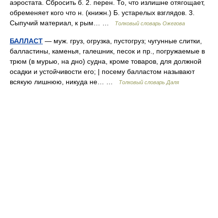
аэростата. Сбросить б. 2. перен. То, что излишне отягощает,
обременяет кого что н. (книжн.) Б. устарелых взглядов. 3.
Сыпучий материал, к рым… …
Толковый словарь Ожегова
БАЛЛАСТ
— муж. груз, огрузка, пустогруз; чугунные слитки,
балластины, каменья, галешник, песок и пр., погружаемые в
трюм (в мурью, на дно) судна, кроме товаров, для должной
осадки и устойчивости его; | посему балластом называют
всякую лишнюю, никуда не… …
Толковый словарь Даля